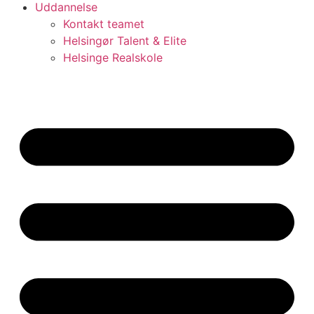
Uddannelse
Kontakt teamet
Helsingør Talent & Elite
Helsinge Realskole