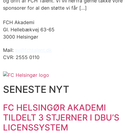
og drift af FCH Talent. Vi vil herfra gerne takke vore
sponsorer for al den støtte vi får […]
FCH Akademi
Gl. Hellebækvej 63-65
3000 Helsingør
Mail:
sv@fchtalent.dk
CVR: 2555 0110
SENESTE NYT
FC HELSINGØR AKADEMI
TILDELT 3 STJERNER I DBU’S
LICENSSYSTEM