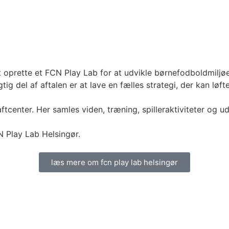
oprette et FCN Play Lab for at udvikle børnefodboldmiljøe
g del af aftalen er at lave en fælles strategi, der kan løft
raftcenter. Her samles viden, træning, spilleraktiviteter o
N Play Lab Helsingør.
læs mere om fcn play lab helsingør