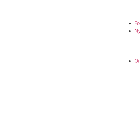
Fo
N
O