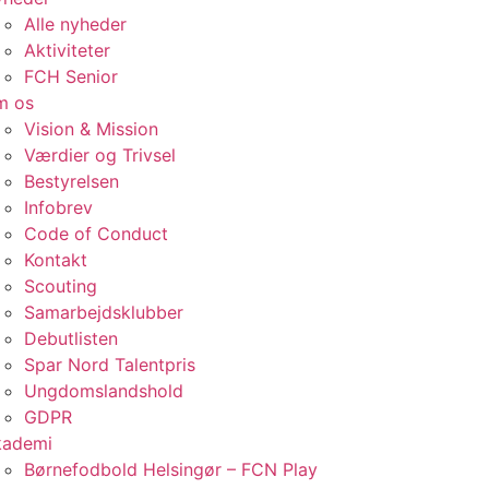
Alle nyheder
Aktiviteter
FCH Senior
m os
Vision & Mission
Værdier og Trivsel
Bestyrelsen
Infobrev
Code of Conduct
Kontakt
Scouting
Samarbejdsklubber
Debutlisten
Spar Nord Talentpris
Ungdomslandshold
GDPR
kademi
Børnefodbold Helsingør – FCN Play