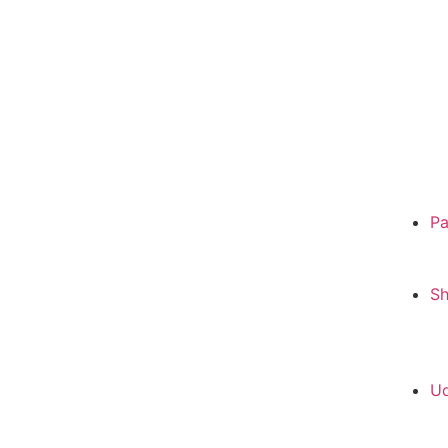
Pa
S
Ud