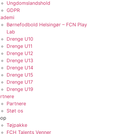
Ungdomslandshold
GDPR
kademi
Børnefodbold Helsingør – FCN Play
Lab
Drenge U10
Drenge U11
Drenge U12
Drenge U13
Drenge U14
Drenge U15
Drenge U17
Drenge U19
rtnere
Partnere
Støt os
hop
Tøjpakke
FCH Talents Venner