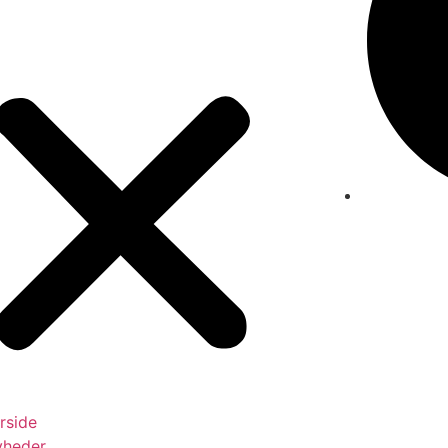
rside
yheder