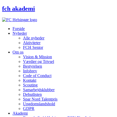
Videre
fch akademi
til
indhold
Forside
Nyheder
Alle nyheder
Aktiviteter
FCH Senior
Om os
Vision & Mission
Værdier og Trivsel
Bestyrelsen
Infobrev
Code of Conduct
Kontakt
Scouting
Samarbejdsklubber
Debutlisten
Spar Nord Talentpris
Ungdomslandshold
GDPR
Akademi