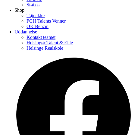
Støt os
Shop
Tøjpakke
FCH Talents Venner
OK Benzin
Uddannelse
Kontakt teamet
Helsingør Talent & Elite
Helsinge Realskole