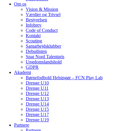
Om os
Vision & Mission
Værdier og Trivsel
Bestyrelsen
Infobrev
Code of Conduct
Kontakt
Scouting
Samarbejdsklubber
Debutlisten
Spar Nord Talentpris
Ungdomslandshold
GDPR
Akademi
Børnefodbold Helsingør – FCN Play Lab
Drenge U10
Drenge U11
Drenge U12
Drenge U13
Drenge U14
Drenge U15
Drenge U17
Drenge U19
Partnere
Partnere