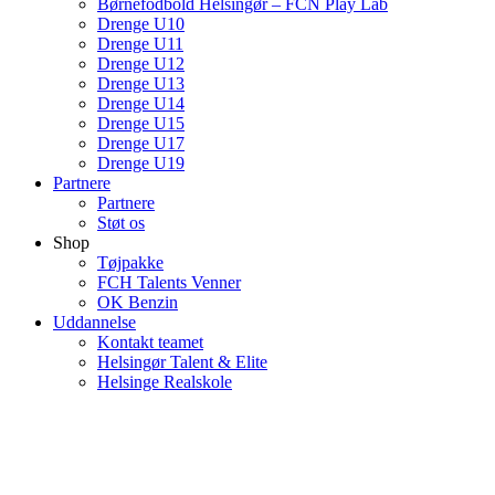
Børnefodbold Helsingør – FCN Play Lab
Drenge U10
Drenge U11
Drenge U12
Drenge U13
Drenge U14
Drenge U15
Drenge U17
Drenge U19
Partnere
Partnere
Støt os
Shop
Tøjpakke
FCH Talents Venner
OK Benzin
Uddannelse
Kontakt teamet
Helsingør Talent & Elite
Helsinge Realskole