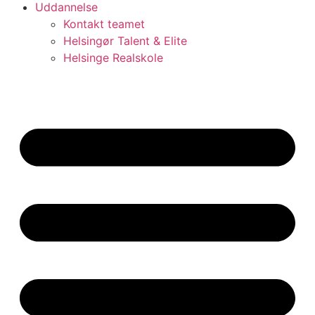
Uddannelse
Kontakt teamet
Helsingør Talent & Elite
Helsinge Realskole