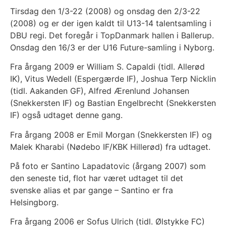
Tirsdag den 1/3-22 (2008) og onsdag den 2/3-22
(2008) og er der igen kaldt til U13-14 talentsamling i
DBU regi. Det foregår i TopDanmark hallen i Ballerup.
Onsdag den 16/3 er der U16 Future-samling i Nyborg.
Fra årgang 2009 er William S. Capaldi (tidl. Allerød
IK), Vitus Wedell (Espergærde IF), Joshua Terp Nicklin
(tidl. Aakanden GF), Alfred Ærenlund Johansen
(Snekkersten IF) og Bastian Engelbrecht (Snekkersten
IF) også udtaget denne gang.
Fra årgang 2008 er Emil Morgan (Snekkersten IF) og
Malek Kharabi (Nødebo IF/KBK Hillerød) fra udtaget.
På foto er Santino Lapadatovic (årgang 2007) som
den seneste tid, flot har været udtaget til det
svenske alias et par gange – Santino er fra
Helsingborg.
Fra årgang 2006 er Sofus Ulrich (tidl. Ølstykke FC)