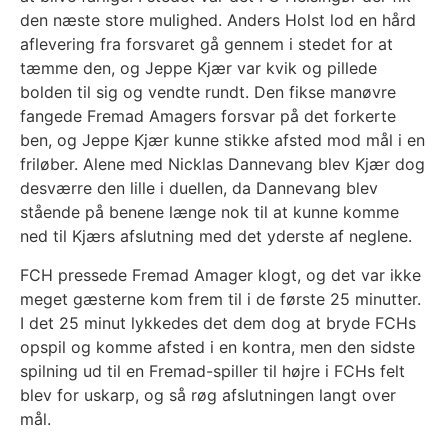
den næste store mulighed. Anders Holst lod en hård
aflevering fra forsvaret gå gennem i stedet for at
tæmme den, og Jeppe Kjær var kvik og pillede
bolden til sig og vendte rundt. Den fikse manøvre
fangede Fremad Amagers forsvar på det forkerte
ben, og Jeppe Kjær kunne stikke afsted mod mål i en
friløber. Alene med Nicklas Dannevang blev Kjær dog
desværre den lille i duellen, da Dannevang blev
stående på benene længe nok til at kunne komme
ned til Kjærs afslutning med det yderste af neglene.
FCH pressede Fremad Amager klogt, og det var ikke
meget gæsterne kom frem til i de første 25 minutter.
I det 25 minut lykkedes det dem dog at bryde FCHs
opspil og komme afsted i en kontra, men den sidste
spilning ud til en Fremad-spiller til højre i FCHs felt
blev for uskarp, og så røg afslutningen langt over
mål.