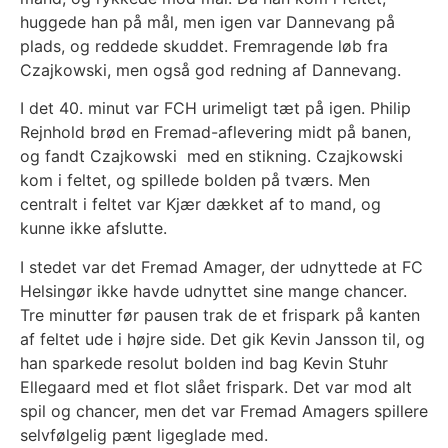
huggede han på mål, men igen var Dannevang på
plads, og reddede skuddet. Fremragende løb fra
Czajkowski, men også god redning af Dannevang.
I det 40. minut var FCH urimeligt tæt på igen. Philip
Rejnhold brød en Fremad-aflevering midt på banen,
og fandt Czajkowski med en stikning. Czajkowski
kom i feltet, og spillede bolden på tværs. Men
centralt i feltet var Kjær dækket af to mand, og
kunne ikke afslutte.
I stedet var det Fremad Amager, der udnyttede at FC
Helsingør ikke havde udnyttet sine mange chancer.
Tre minutter før pausen trak de et frispark på kanten
af feltet ude i højre side. Det gik Kevin Jansson til, og
han sparkede resolut bolden ind bag Kevin Stuhr
Ellegaard med et flot slået frispark. Det var mod alt
spil og chancer, men det var Fremad Amagers spillere
selvfølgelig pænt ligeglade med.