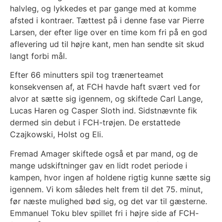
halvleg, og lykkedes et par gange med at komme
afsted i kontraer. Tættest på i denne fase var Pierre
Larsen, der efter lige over en time kom fri på en god
aflevering ud til højre kant, men han sendte sit skud
langt forbi mål.
Efter 66 minutters spil tog trænerteamet
konsekvensen af, at FCH havde haft svært ved for
alvor at sætte sig igennem, og skiftede Carl Lange,
Lucas Haren og Casper Sloth ind. Sidstnævnte fik
dermed sin debut i FCH-trøjen. De erstattede
Czajkowski, Holst og Eli.
Fremad Amager skiftede også et par mand, og de
mange udskiftninger gav en lidt rodet periode i
kampen, hvor ingen af holdene rigtig kunne sætte sig
igennem. Vi kom således helt frem til det 75. minut,
før næste mulighed bød sig, og det var til gæsterne.
Emmanuel Toku blev spillet fri i højre side af FCH-