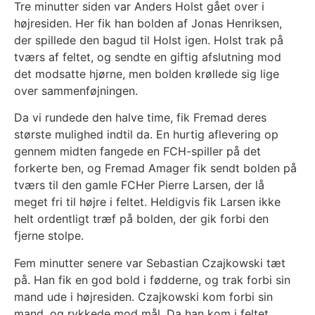
Tre minutter siden var Anders Holst gået over i
højresiden. Her fik han bolden af Jonas Henriksen,
der spillede den bagud til Holst igen. Holst trak på
tværs af feltet, og sendte en giftig afslutning mod
det modsatte hjørne, men bolden krøllede sig lige
over sammenføjningen.
Da vi rundede den halve time, fik Fremad deres
største mulighed indtil da. En hurtig aflevering op
gennem midten fangede en FCH-spiller på det
forkerte ben, og Fremad Amager fik sendt bolden på
tværs til den gamle FCHer Pierre Larsen, der lå
meget fri til højre i feltet. Heldigvis fik Larsen ikke
helt ordentligt træf på bolden, der gik forbi den
fjerne stolpe.
Fem minutter senere var Sebastian Czajkowski tæt
på. Han fik en god bold i fødderne, og trak forbi sin
mand ude i højresiden. Czajkowski kom forbi sin
mand, og rykkede mod mål. Da han kom i feltet,