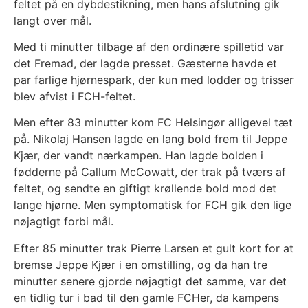
feltet på en dybdestikning, men hans afslutning gik
langt over mål.
Med ti minutter tilbage af den ordinære spilletid var
det Fremad, der lagde presset. Gæsterne havde et
par farlige hjørnespark, der kun med lodder og trisser
blev afvist i FCH-feltet.
Men efter 83 minutter kom FC Helsingør alligevel tæt
på. Nikolaj Hansen lagde en lang bold frem til Jeppe
Kjær, der vandt nærkampen. Han lagde bolden i
fødderne på Callum McCowatt, der trak på tværs af
feltet, og sendte en giftigt krøllende bold mod det
lange hjørne. Men symptomatisk for FCH gik den lige
nøjagtigt forbi mål.
Efter 85 minutter trak Pierre Larsen et gult kort for at
bremse Jeppe Kjær i en omstilling, og da han tre
minutter senere gjorde nøjagtigt det samme, var det
en tidlig tur i bad til den gamle FCHer, da kampens