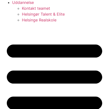
Uddannelse
Kontakt teamet
Helsingør Talent & Elite
Helsinge Realskole