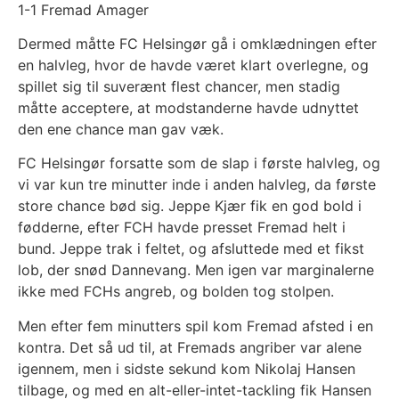
1-1 Fremad Amager
Dermed måtte FC Helsingør gå i omklædningen efter
en halvleg, hvor de havde været klart overlegne, og
spillet sig til suverænt flest chancer, men stadig
måtte acceptere, at modstanderne havde udnyttet
den ene chance man gav væk.
FC Helsingør forsatte som de slap i første halvleg, og
vi var kun tre minutter inde i anden halvleg, da første
store chance bød sig. Jeppe Kjær fik en god bold i
fødderne, efter FCH havde presset Fremad helt i
bund. Jeppe trak i feltet, og afsluttede med et fikst
lob, der snød Dannevang. Men igen var marginalerne
ikke med FCHs angreb, og bolden tog stolpen.
Men efter fem minutters spil kom Fremad afsted i en
kontra. Det så ud til, at Fremads angriber var alene
igennem, men i sidste sekund kom Nikolaj Hansen
tilbage, og med en alt-eller-intet-tackling fik Hansen