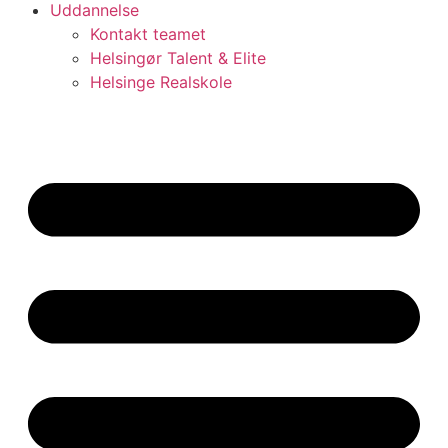
Uddannelse
Kontakt teamet
Helsingør Talent & Elite
Helsinge Realskole