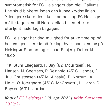
symptomatisk for FC Helsingørs dag blev Callums
fine skud blokeret inden den kunne krydse linjen.
Yderligere skete der ikke i kampen, og FC Helsingør
måtte tage hjem til Nordsjælland med et ikke
ufortjent nederlag i bagagen.
FC Helsingør har dog mulighed for at komme op på
hesten igen allerede på fredag, hvor man hjemme på
Helsingør Stadion tager imod Esbjerg. Det er kl.
19.00
1: K. Stuhr Ellegaard, F. Bay (82’ Mouritsen). N.
Hansen, N. Geertsen, P. Rejnhold (45’ C. Lange), F.
Juul Christensen (45’ M. Ainsalu), D. Norouzi, A.
Holst, O. Kjærgaard (45’ C. McCowatt), L. Haren, D.
Boysen (63’ L. Jordan)
Kopi af
FC Helsingør
| 18. apr 2021 |
Arkiv
,
Sæsonen
2020/21