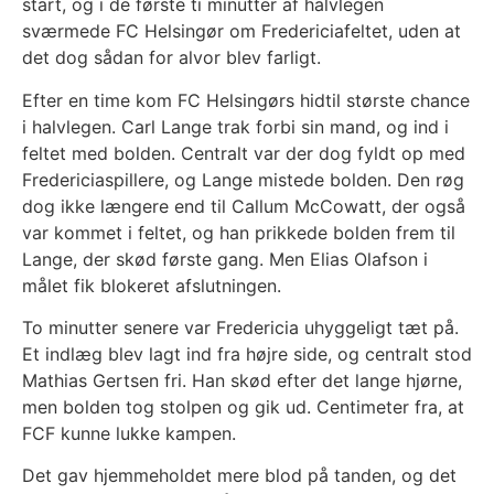
start, og i de første ti minutter af halvlegen
sværmede FC Helsingør om Fredericiafeltet, uden at
det dog sådan for alvor blev farligt.
Efter en time kom FC Helsingørs hidtil største chance
i halvlegen. Carl Lange trak forbi sin mand, og ind i
feltet med bolden. Centralt var der dog fyldt op med
Fredericiaspillere, og Lange mistede bolden. Den røg
dog ikke længere end til Callum McCowatt, der også
var kommet i feltet, og han prikkede bolden frem til
Lange, der skød første gang. Men Elias Olafson i
målet fik blokeret afslutningen.
To minutter senere var Fredericia uhyggeligt tæt på.
Et indlæg blev lagt ind fra højre side, og centralt stod
Mathias Gertsen fri. Han skød efter det lange hjørne,
men bolden tog stolpen og gik ud. Centimeter fra, at
FCF kunne lukke kampen.
Det gav hjemmeholdet mere blod på tanden, og det