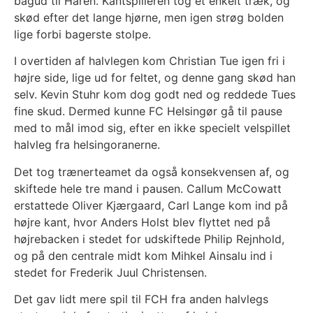
bagud til Haren. Kantspilleren tog et enkelt træk, og
skød efter det lange hjørne, men igen strøg bolden
lige forbi bagerste stolpe.
I overtiden af halvlegen kom Christian Tue igen fri i
højre side, lige ud for feltet, og denne gang skød han
selv. Kevin Stuhr kom dog godt ned og reddede Tues
fine skud. Dermed kunne FC Helsingør gå til pause
med to mål imod sig, efter en ikke specielt velspillet
halvleg fra helsingoranerne.
Det tog trænerteamet da også konsekvensen af, og
skiftede hele tre mand i pausen. Callum McCowatt
erstattede Oliver Kjærgaard, Carl Lange kom ind på
højre kant, hvor Anders Holst blev flyttet ned på
højrebacken i stedet for udskiftede Philip Rejnhold,
og på den centrale midt kom Mihkel Ainsalu ind i
stedet for Frederik Juul Christensen.
Det gav lidt mere spil til FCH fra anden halvlegs