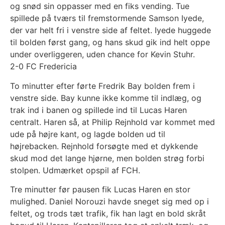
og snød sin oppasser med en fiks vending. Tue
spillede på tværs til fremstormende Samson Iyede,
der var helt fri i venstre side af feltet. Iyede huggede
til bolden først gang, og hans skud gik ind helt oppe
under overliggeren, uden chance for Kevin Stuhr.
2-0 FC Fredericia
To minutter efter førte Fredrik Bay bolden frem i
venstre side. Bay kunne ikke komme til indlæg, og
trak ind i banen og spillede ind til Lucas Haren
centralt. Haren så, at Philip Rejnhold var kommet med
ude på højre kant, og lagde bolden ud til
højrebacken. Rejnhold forsøgte med et dykkende
skud mod det lange hjørne, men bolden strøg forbi
stolpen. Udmærket opspil af FCH.
Tre minutter før pausen fik Lucas Haren en stor
mulighed. Daniel Norouzi havde sneget sig med op i
feltet, og trods tæt trafik, fik han lagt en bold skråt