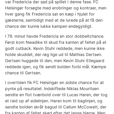
var Fredericia der sad på spillet i denne fase. FC
Helsingør forsøgte med erobringer og kontraer, men
hver gang fik Fredericia sat en kæp i hjulet for
gæsterne, samtidigt med at de lurede på at få den
chance der kunne lukke kampen endegyldigt.
I 79. minut havde Fredericia en stor dobbeltchance.
Først kom Nwadike til skud fra kanten af feltet på et
godt cutback. Kevin Stuhr reddede, men kunne ikke
holde skuddet, der røg lige ud til Mathias Gertsen.
Gertsen huggede til den, men Kevin Stuhr Ellegaard
reddede igen, og fik sendt bolden forbi mål. Kæmpe
chance til Gertsen.
I overtiden fik FC Helsingør en sidste chance for at
pynte på resultatet. Indskiftede Niklas Mouritsen
sendte en flot tværbold over til Lucas Haren, der tog
et raid op af sidelinjen. Haren kom til baglinjen, og
sendte bolden skråt bagud til Callum McCowatt, der
fra kanten af feltet skød efter det lange hjørne. Men