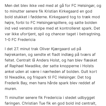
Men det blev ikke ved med at gå for FC Helsingør, og
to minutter senere fik Kristian Kirkegaard en god
bold stukket i fødderne. Kirkegaard tog to træk mod
højre, forbi to FC Helsingørspillere, og satte bolden
ind ved venstre stolpe med et kontrolleret spark. Det
var ikke ufortjent, spil og chancer taget i betragtning.
1-0 FC Fredericia
I det 27. minut trak Oliver Kjærgaard ud på
højrekanten, og sendte et fladt indlæg på tværs af
feltet. Centralt lå Anders Holst, og han blev flæsket
af Raphael Nwadike, der satte knopperne i Holsts
ankel uden at være i nærheden af bolden. Gult kort
til Nwadike, og frispark til FC Helsingør. Det tog
Frederik Bay, men hans hårde spark blev reddet af
muren.
Ti minutter senere fik Fredericia i stedet udbygget
føringen. Christian Tue fik en god bold ind centralt,