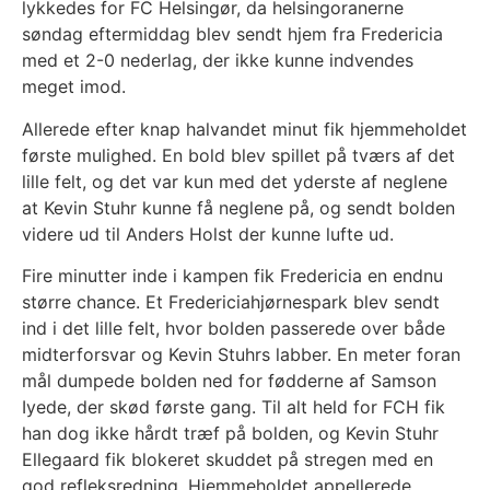
lykkedes for FC Helsingør, da helsingoranerne
søndag eftermiddag blev sendt hjem fra Fredericia
med et 2-0 nederlag, der ikke kunne indvendes
meget imod.
Allerede efter knap halvandet minut fik hjemmeholdet
første mulighed. En bold blev spillet på tværs af det
lille felt, og det var kun med det yderste af neglene
at Kevin Stuhr kunne få neglene på, og sendt bolden
videre ud til Anders Holst der kunne lufte ud.
Fire minutter inde i kampen fik Fredericia en endnu
større chance. Et Fredericiahjørnespark blev sendt
ind i det lille felt, hvor bolden passerede over både
midterforsvar og Kevin Stuhrs labber. En meter foran
mål dumpede bolden ned for fødderne af Samson
Iyede, der skød første gang. Til alt held for FCH fik
han dog ikke hårdt træf på bolden, og Kevin Stuhr
Ellegaard fik blokeret skuddet på stregen med en
god refleksredning. Hjemmeholdet appellerede