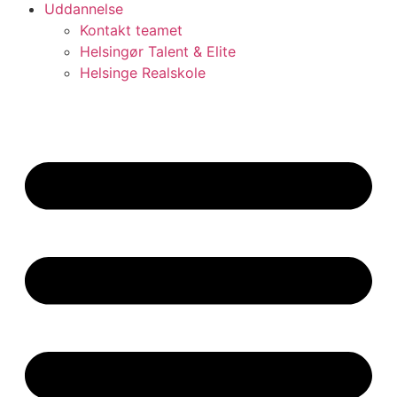
Uddannelse
Kontakt teamet
Helsingør Talent & Elite
Helsinge Realskole