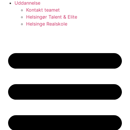
Uddannelse
Kontakt teamet
Helsingør Talent & Elite
Helsinge Realskole