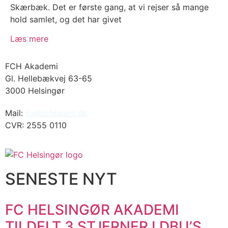
Skærbæk. Det er første gang, at vi rejser så mange
hold samlet, og det har givet
Læs mere
FCH Akademi
Gl. Hellebækvej 63-65
3000 Helsingør
Mail:
sv@fchtalent.dk
CVR: 2555 0110
SENESTE NYT
FC HELSINGØR AKADEMI
TILDELT 3 STJERNER I DBU’S