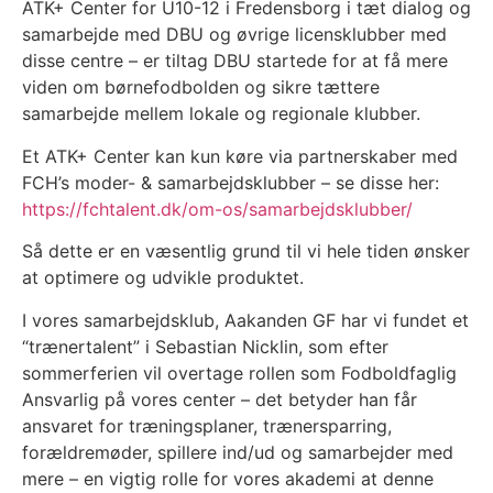
ATK+ Center for U10-12 i Fredensborg i tæt dialog og
samarbejde med DBU og øvrige licensklubber med
disse centre – er tiltag DBU startede for at få mere
viden om børnefodbolden og sikre tættere
samarbejde mellem lokale og regionale klubber.
Et ATK+ Center kan kun køre via partnerskaber med
FCH’s moder- & samarbejdsklubber – se disse her:
https://fchtalent.dk/om-os/samarbejdsklubber/
Så dette er en væsentlig grund til vi hele tiden ønsker
at optimere og udvikle produktet.
I vores samarbejdsklub, Aakanden GF har vi fundet et
“trænertalent” i Sebastian Nicklin, som efter
sommerferien vil overtage rollen som Fodboldfaglig
Ansvarlig på vores center – det betyder han får
ansvaret for træningsplaner, trænersparring,
forældremøder, spillere ind/ud og samarbejder med
mere – en vigtig rolle for vores akademi at denne