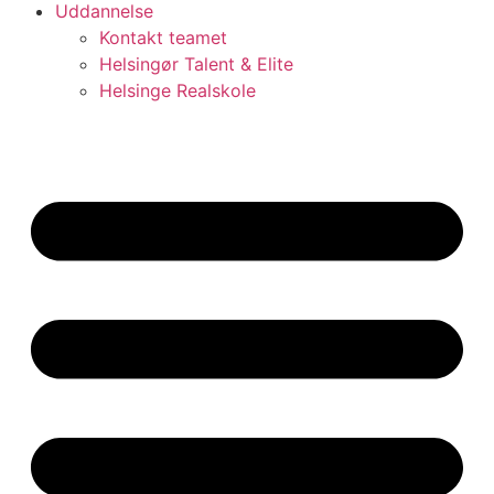
Uddannelse
Kontakt teamet
Helsingør Talent & Elite
Helsinge Realskole