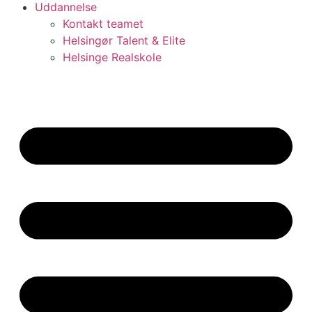
Uddannelse
Kontakt teamet
Helsingør Talent & Elite
Helsinge Realskole