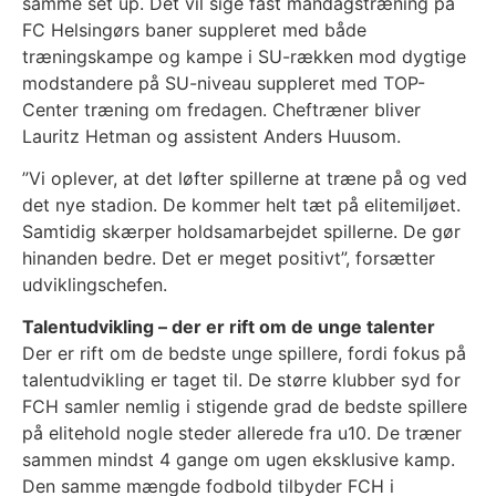
samme set up. Det vil sige fast mandagstræning på
FC Helsingørs baner suppleret med både
træningskampe og kampe i SU-rækken mod dygtige
modstandere på SU-niveau suppleret med TOP-
Center træning om fredagen. Cheftræner bliver
Lauritz Hetman og assistent Anders Huusom.
”Vi oplever, at det løfter spillerne at træne på og ved
det nye stadion. De kommer helt tæt på elitemiljøet.
Samtidig skærper holdsamarbejdet spillerne. De gør
hinanden bedre. Det er meget positivt”, forsætter
udviklingschefen.
Talentudvikling – der er rift om de unge talenter
Der er rift om de bedste unge spillere, fordi fokus på
talentudvikling er taget til. De større klubber syd for
FCH samler nemlig i stigende grad de bedste spillere
på elitehold nogle steder allerede fra u10. De træner
sammen mindst 4 gange om ugen eksklusive kamp.
Den samme mængde fodbold tilbyder FCH i