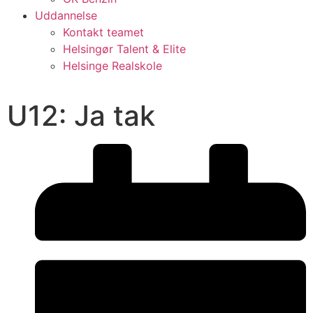
Uddannelse
Kontakt teamet
Helsingør Talent & Elite
Helsinge Realskole
U12: Ja tak