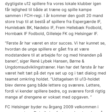
dygtigste u12 spillere fra vores lokale klubber igen
får lejlighed til både at træne og spille kampe
sammen i FCH-regi. I år kommer den godt 20 mand
store trup til at bestå af spillere fra Espergærde IF,
Humlebæk BK, Nødebo IF, Frem Hellebæk Fodbold,
Hornbæk IF Fodbold, Gilleleje FK og Helsingør IF.
”Første år har været en stor succes. Vi har kunnet se,
hvordan de unge spillere er gået fra at være
modstandere til at arbejde for og med hinanden på
banen”, siger René Lybek Hansen, Børne &
Ungdomsudviklingstræner. Han har det første år har
været helt tæt på det nye set up og i tæt dialog med
teamet omkring holdet. ”Udtagelsen til u13-holdet
blev denne gang både lettere og sværere. Lettere,
fordi vi kender spillere bedre, og sværere fordi rigtig
mange af drengene er vokset med opgaven. ”
FC Helsingør byder nu årgang 2009 velkommen i