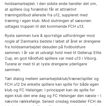
holdsamarbejdet. I den sidste ende handler det om,
at spillere (og forældre) får et attraktivt
træningstilbud allerede fra u12, suppleret med
træning i egen klub. Mod slutningen af sæsonen
udtages truppen til det kommende FCH u13.
Ryste sammen ture & sportslige udfordringer mod
nogle af Danmarks bedste I løbet af året er drengene
fra holdsamarbejdet desuden på fodboldture
sammen. I år var et udvalgt hold med til Gellerup Elite
Cup, en god håndfuld spillere var med u13 i Viborg.
Turene er med til at ryste drengene yderligere
sammen.
Tæt dialog mellem samarbejdsklub/træner/spiller og
FCH u12 De enkelte spillere kan spille for både egen
klub og FC Helsingør. I princippet kan de spille for
egen klub den ene dag og FC Helsingør den næste – i
nævnte rækkefølge. Senest onsdag meddeler FCH de