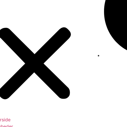
rside
yheder