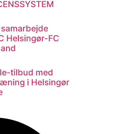
ICENSSYSTEM
 samarbejde
C Helsingør-FC
land
le-tilbud med
æning i Helsingør
e