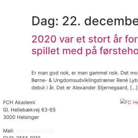
Dag:
22. decembe
2020 var et stort år fo
spillet med på førsteho
Er man god nok, er man gammel nok. Det mott
Børne- & Ungdomsudviklingstræner René Lybek H
debut i år. Det er Alexander Stjernegaard, […]
FCH Akademi
Gl. Hellebækvej 63-65
3000 Helsingør
Mail:
sv@fchtalent.dk