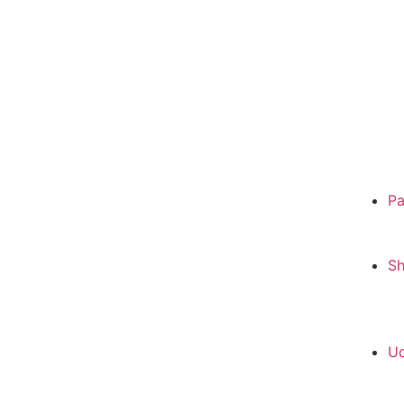
Pa
S
Ud