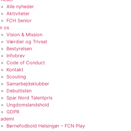
Alle nyheder
Aktiviteter
FCH Senior
m os
Vision & Mission
Værdier og Trivsel
Bestyrelsen
Infobrev
Code of Conduct
Kontakt
Scouting
Samarbejdsklubber
Debutlisten
Spar Nord Talentpris
Ungdomslandshold
GDPR
kademi
Børnefodbold Helsingør – FCN Play