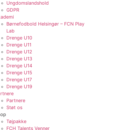
Ungdomslandshold
GDPR
kademi
Børnefodbold Helsingør – FCN Play
Lab
Drenge U10
Drenge U11
Drenge U12
Drenge U13
Drenge U14
Drenge U15
Drenge U17
Drenge U19
rtnere
Partnere
Støt os
hop
Tøjpakke
FCH Talents Venner