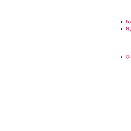
Fo
N
O