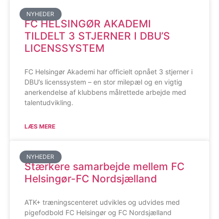
NYHEDER
FC HELSINGØR AKADEMI
TILDELT 3 STJERNER I DBU’S
LICENSSYSTEM
FC Helsingør Akademi har officielt opnået 3 stjerner i
DBU’s licenssystem – en stor milepæl og en vigtig
anerkendelse af klubbens målrettede arbejde med
talentudvikling.
LÆS MERE
NYHEDER
Stærkere samarbejde mellem FC
Helsingør-FC Nordsjælland
ATK+ træningscenteret udvikles og udvides med
pigefodbold FC Helsingør og FC Nordsjælland