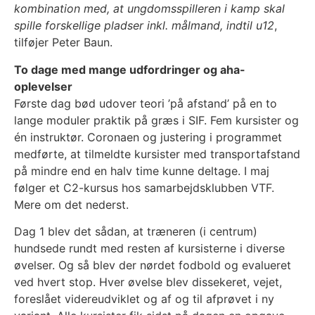
kombination med, at ungdomsspilleren i kamp skal
spille forskellige pladser inkl. målmand, indtil u12
,
tilføjer Peter Baun.
To dage med mange udfordringer og aha-
oplevelser
Første dag bød udover teori ’på afstand’ på en to
lange moduler praktik på græs i SIF. Fem kursister og
én instruktør. Coronaen og justering i programmet
medførte, at tilmeldte kursister med transportafstand
på mindre end en halv time kunne deltage. I maj
følger et C2-kursus hos samarbejdsklubben VTF.
Mere om det nederst.
Dag 1 blev det sådan, at træneren (i centrum)
hundsede rundt med resten af kursisterne i diverse
øvelser. Og så blev der nørdet fodbold og evalueret
ved hvert stop. Hver øvelse blev dissekeret, vejet,
foreslået videreudviklet og af og til afprøvet i ny