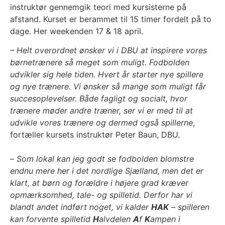
instruktør gennemgik teori med kursisterne på
afstand. Kurset er berammet til 15 timer fordelt på to
dage. Her weekenden 17 & 18 april.
– Helt overordnet ønsker vi i DBU at inspirere vores
børnetrænere så meget som muligt. Fodbolden
udvikler sig hele tiden. Hvert år starter nye spillere
og nye trænere. Vi ønsker så mange som muligt får
succesoplevelser. Både fagligt og socialt, hvor
trænere møder andre træner, ser vi er med til at
udvikle vores trænere og dermed også spillerne
,
fortæller kursets instruktør Peter Baun, DBU.
–
Som lokal kan jeg godt se fodbolden blomstre
endnu mere her i det nordlige Sjælland, men det er
klart, at børn og forældre i højere grad kræver
opmærksomhed, tale- og spilletid. Derfor har vi
blandt andet indført noget, vi kalder
HAK
– spilleren
kan forvente spilletid
H
alvdelen
A
f
K
ampen i