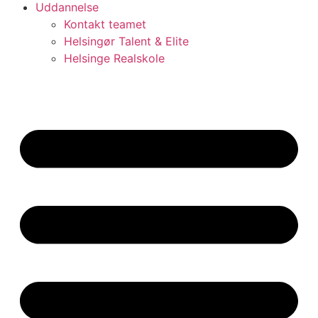
Uddannelse
Kontakt teamet
Helsingør Talent & Elite
Helsinge Realskole