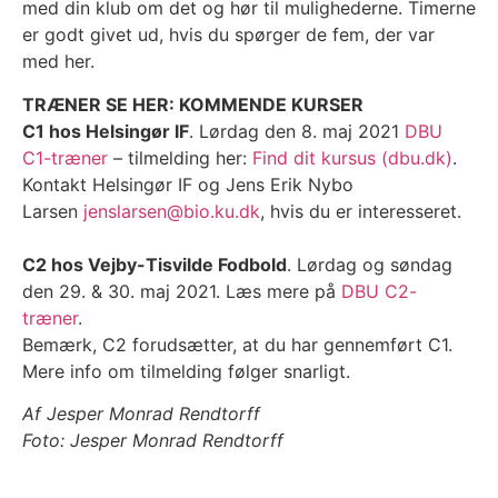
med din klub om det og hør til mulighederne. Timerne
er godt givet ud, hvis du spørger de fem, der var
med her.
TRÆNER SE HER: KOMMENDE KURSER
C1 hos Helsingør IF
. Lørdag den 8. maj 2021
DBU
C1-træner
– tilmelding her:
Find dit kursus (dbu.dk)
.
Kontakt Helsingør IF og Jens Erik Nybo
Larsen
jenslarsen@bio.ku.dk
, hvis du er interesseret.
C2 hos Vejby-Tisvilde Fodbold
. Lørdag og søndag
den 29. & 30. maj 2021. Læs mere på
DBU C2-
træner
.
Bemærk, C2 forudsætter, at du har gennemført C1.
Mere info om tilmelding følger snarligt.
Af Jesper Monrad Rendtorff
Foto: Jesper Monrad Rendtorff