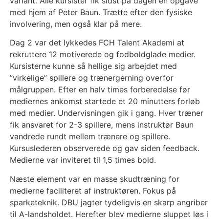
variant. Alle kursister fik sidst på dagen en opgave
med hjem af Peter Baun. Trætte efter den fysiske
involvering, men også klar på mere.
Dag 2 var det lykkedes FCH Talent Akademi at
rekruttere 12 motiverede og fodboldglade medier.
Kursisterne kunne så hellige sig arbejdet med
”virkelige” spillere og trænergerning overfor
målgruppen. Efter en halv times forberedelse før
mediernes ankomst startede et 20 minutters forløb
med medier. Undervisningen gik i gang. Hver træner
fik ansvaret for 2-3 spillere, mens instruktør Baun
vandrede rundt mellem trænere og spillere.
Kursuslederen observerede og gav siden feedback.
Medierne var inviteret til 1,5 times bold.
Næste element var en masse skudtræning for
medierne faciliteret af instruktøren. Fokus på
sparketeknik. DBU jagter tydeligvis en skarp angriber
til A-landsholdet. Herefter blev medierne sluppet løs i