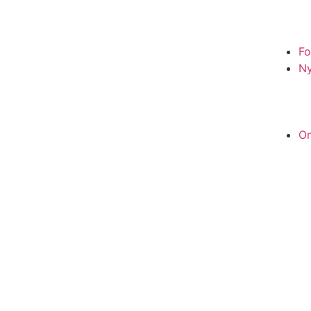
Fo
N
O