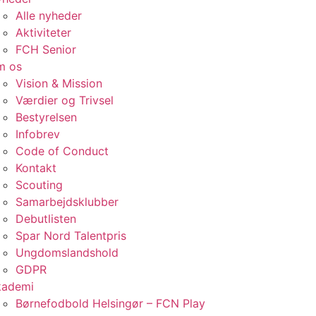
Alle nyheder
Aktiviteter
FCH Senior
m os
Vision & Mission
Værdier og Trivsel
Bestyrelsen
Infobrev
Code of Conduct
Kontakt
Scouting
Samarbejdsklubber
Debutlisten
Spar Nord Talentpris
Ungdomslandshold
GDPR
kademi
Børnefodbold Helsingør – FCN Play