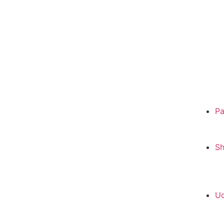
Pa
S
Ud