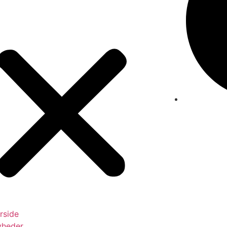
rside
yheder