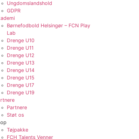
Ungdomslandshold
GDPR
kademi
Børnefodbold Helsingør – FCN Play
Lab
Drenge U10
Drenge U11
Drenge U12
Drenge U13
Drenge U14
Drenge U15
Drenge U17
Drenge U19
rtnere
Partnere
Støt os
hop
Tøjpakke
FCH Talents Venner