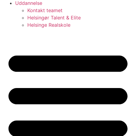
Uddannelse
Kontakt teamet
Helsingør Talent & Elite
Helsinge Realskole