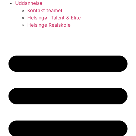
Uddannelse
Kontakt teamet
Helsingør Talent & Elite
Helsinge Realskole