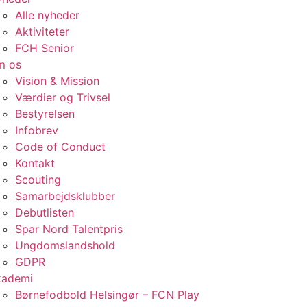
Alle nyheder
Aktiviteter
FCH Senior
m os
Vision & Mission
Værdier og Trivsel
Bestyrelsen
Infobrev
Code of Conduct
Kontakt
Scouting
Samarbejdsklubber
Debutlisten
Spar Nord Talentpris
Ungdomslandshold
GDPR
kademi
Børnefodbold Helsingør – FCN Play