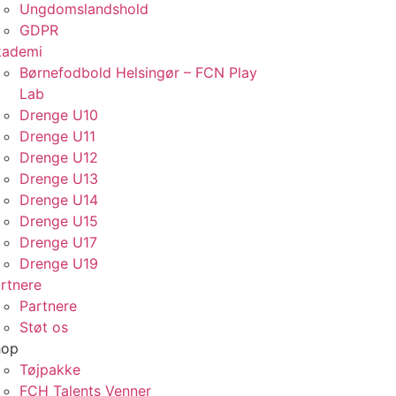
Ungdomslandshold
GDPR
kademi
Børnefodbold Helsingør – FCN Play
Lab
Drenge U10
Drenge U11
Drenge U12
Drenge U13
Drenge U14
Drenge U15
Drenge U17
Drenge U19
rtnere
Partnere
Støt os
hop
Tøjpakke
FCH Talents Venner