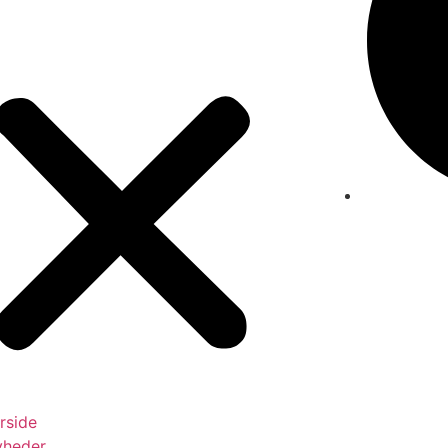
rside
yheder