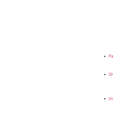
Pa
S
Ud