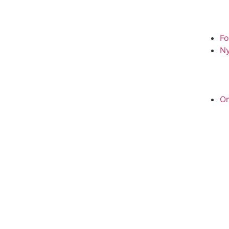
Fo
N
O