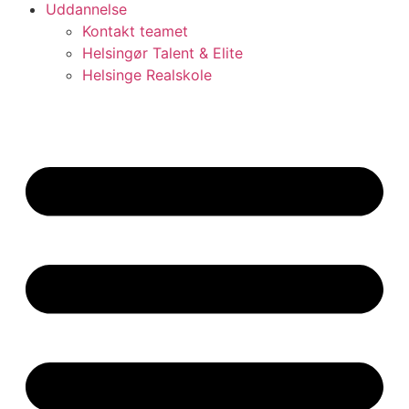
Uddannelse
Kontakt teamet
Helsingør Talent & Elite
Helsinge Realskole