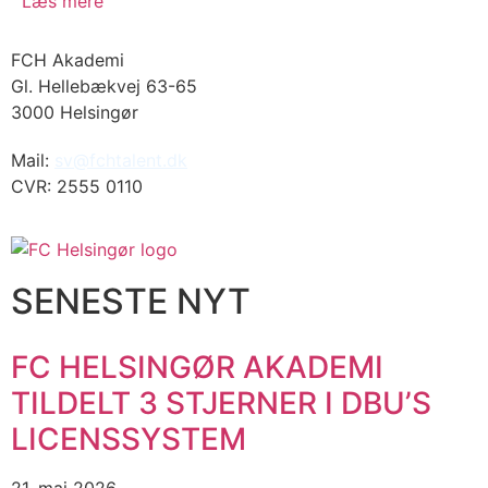
Læs mere
FCH Akademi
Gl. Hellebækvej 63-65
3000 Helsingør
Mail:
sv@fchtalent.dk
CVR: 2555 0110
SENESTE NYT
FC HELSINGØR AKADEMI
TILDELT 3 STJERNER I DBU’S
LICENSSYSTEM