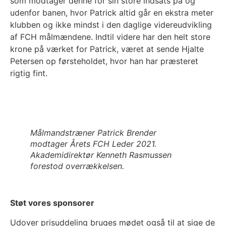
som modtager denne for sin store indsats på og
udenfor banen, hvor Patrick altid går en ekstra meter
klubben og ikke mindst i den daglige videreudvikling
af FCH målmændene. Indtil videre har den helt store
krone på værket for Patrick, været at sende Hjalte
Petersen op førsteholdet, hvor han har præsteret
rigtig fint.
Målmandstræner Patrick Brender
modtager Årets FCH Leder 2021.
Akademidirektør Kenneth Rasmussen
forestod overrækkelsen.
Støt vores sponsorer
Udover prisuddeling bruges mødet også til at sige de