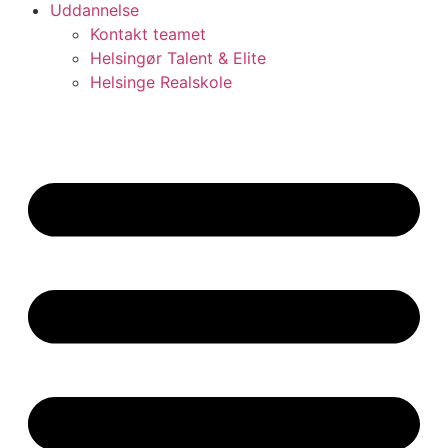
Uddannelse
Kontakt teamet
Helsingør Talent & Elite
Helsinge Realskole